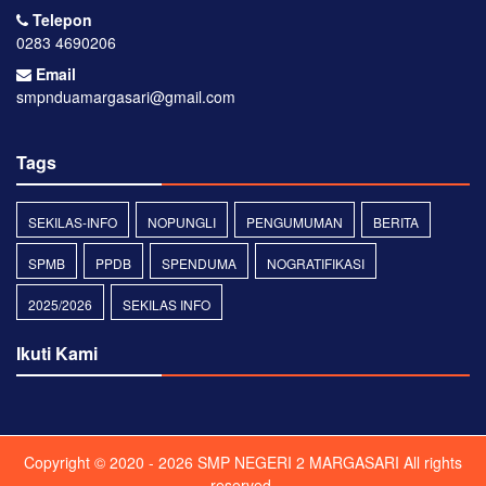
Telepon
0283 4690206
Email
smpnduamargasari@gmail.com
Tags
SEKILAS-INFO
NOPUNGLI
PENGUMUMAN
BERITA
SPMB
PPDB
SPENDUMA
NOGRATIFIKASI
2025/2026
SEKILAS INFO
Ikuti Kami
Copyright © 2020 - 2026
SMP NEGERI 2 MARGASARI
All rights
reserved.