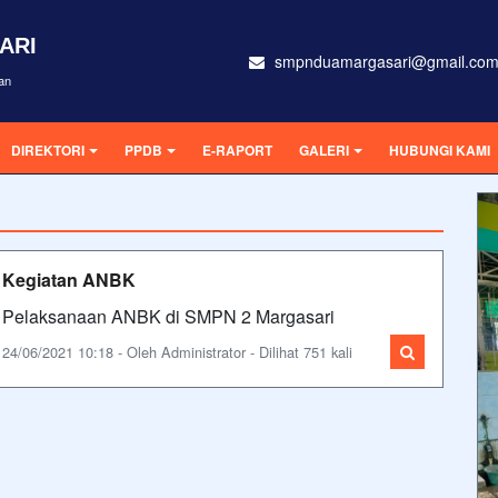
ARI
smpnduamargasari@gmail.co
an
DIREKTORI
PPDB
E-RAPORT
GALERI
HUBUNGI KAMI
Kegiatan ANBK
Pelaksanaan ANBK di SMPN 2 Margasari
24/06/2021 10:18 - Oleh Administrator - Dilihat 751 kali