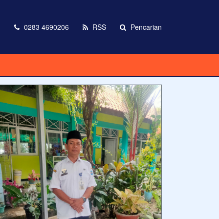
m
0283 4690206
RSS
Pencarian