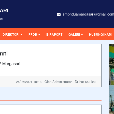
ARI
smpnduamargasari@gmail.co
an
DIREKTORI
PPDB
E-RAPORT
GALERI
HUBUNGI KAMI
mni
 Margasari
24/06/2021 10:18 - Oleh Administrator - Dilihat 643 kali