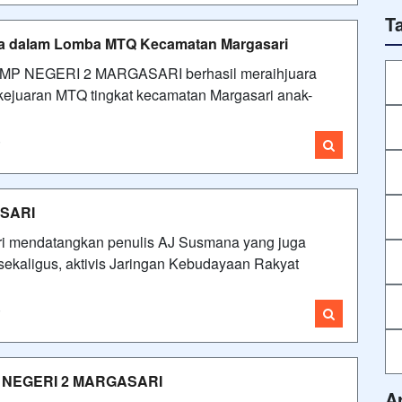
T
 dalam Lomba MTQ Kecamatan Margasari
SMP NEGERI 2 MARGASARI berhasil meraihjuara
 kejuaran MTQ tingkat kecamatan Margasari anak-
i
ASARI
ari mendatangkan penulis AJ Susmana yang juga
 sekaligus, aktivis Jaringan Kebudayaan Rakyat
i
SMP NEGERI 2 MARGASARI
A