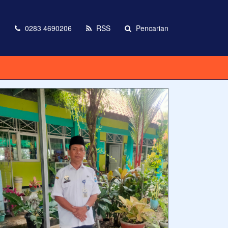
m
0283 4690206
RSS
Pencarian