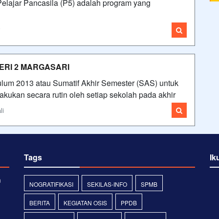
 Pelajar Pancasila (P5) adalah program yang
i
GERI 2 MARGASARI
ulum 2013 atau Sumatif Akhir Semester (SAS) untuk
akukan secara rutin oleh setiap sekolah pada akhir
li
Tags
Ik
m
NOGRATIFIKASI
SEKILAS-INFO
SPMB
BERITA
KEGIATAN OSIS
PPDB