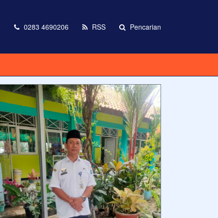
m
0283 4690206
RSS
Pencarian