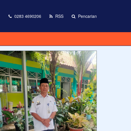
m
0283 4690206
RSS
Pencarian