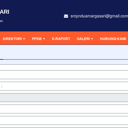
ARI
smpnduamargasari@gmail.co
an
DIREKTORI
PPDB
E-RAPORT
GALERI
HUBUNGI KAMI