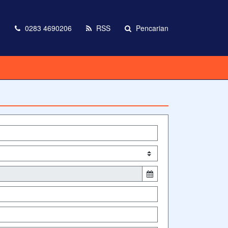
m
0283 4690206
RSS
Pencarian