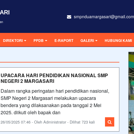
ARI
smpnduamargasari@gmail.co
an
DIREKTORI
PPDB
E-RAPORT
GALERI
HUBUNGI KAMI
UPACARA HARI PENDIDIKAN NASIONAL SMP
NEGERI 2 MARGASARI
Dalam rangka peringatan hari pendidikan nasional,
SMP Negeri 2 Margasari melakukan upacara
bendera yang dilaksanakan pada tanggal 2 Mei
2025. diikuti oleh bapak dan
26/05/2025 07:46 - Oleh Administrator - Dilihat 723 kali