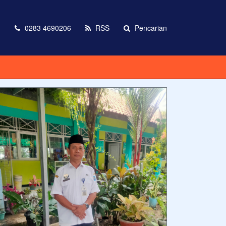
m
0283 4690206
RSS
Pencarian