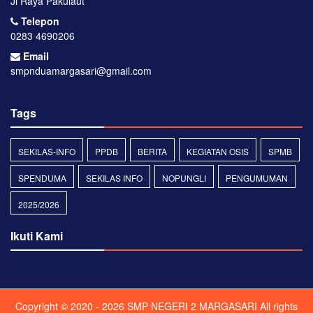
Jl Raya Pakulaut
Telepon
0283 4690206
Email
smpnduamargasari@gmail.com
Tags
SEKILAS-INFO
PPDB
BERITA
KEGIATAN OSIS
SPMB
SPENDUMA
SEKILAS INFO
NOPUNGLI
PENGUMUMAN
2025/2026
Ikuti Kami
Copyright © 2020 - 2026
SMP NEGERI 2 MARGASARI
All rights