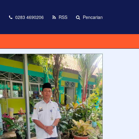
m
0283 4690206
RSS
Pencarian