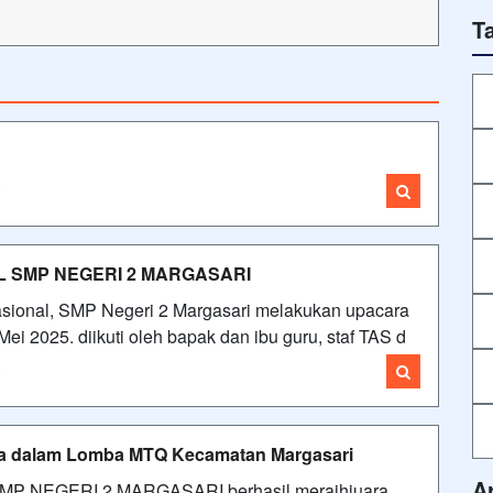
T
i
L SMP NEGERI 2 MARGASARI
asional, SMP Negeri 2 Margasari melakukan upacara
i 2025. diikuti oleh bapak dan ibu guru, staf TAS d
i
 dalam Lomba MTQ Kecamatan Margasari
A
SMP NEGERI 2 MARGASARI berhasil meraihjuara