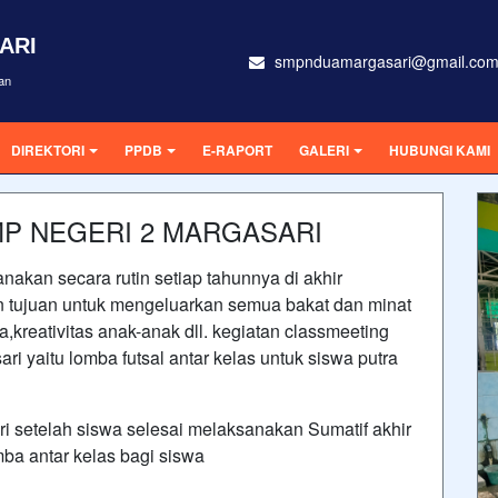
ARI
smpnduamargasari@gmail.co
an
DIREKTORI
PPDB
E-RAPORT
GALERI
HUBUNGI KAMI
P NEGERI 2 MARGASARI
nakan secara rutin setiap tahunnya di akhir
n tujuan untuk mengeluarkan semua bakat dan minat
a,kreativitas anak-anak dll. kegiatan classmeeting
i yaitu lomba futsal antar kelas untuk siswa putra
ri setelah siswa selesai melaksanakan Sumatif akhir
ba antar kelas bagi siswa