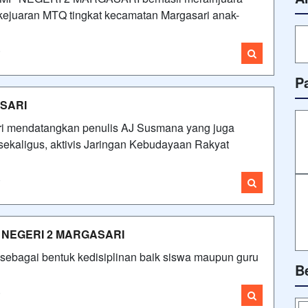
 kejuaran MTQ tingkat kecamatan Margasari anak-
i
P
ASARI
ari mendatangkan penulis AJ Susmana yang juga
 sekaligus, aktivis Jaringan Kebudayaan Rakyat
i
SMP NEGERI 2 MARGASARI
 sebagai bentuk kedisiplinan baik siswa maupun guru
B
i