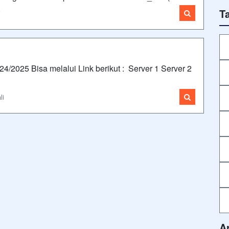
T
i
4/2025 Bisa melalui Link berikut : Server 1 Server 2
li
A