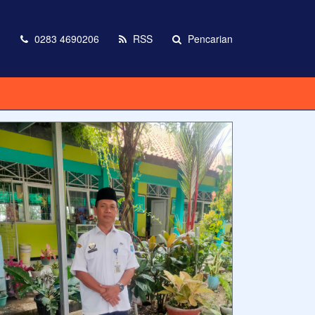
m
0283 4690206
RSS
Pencarian