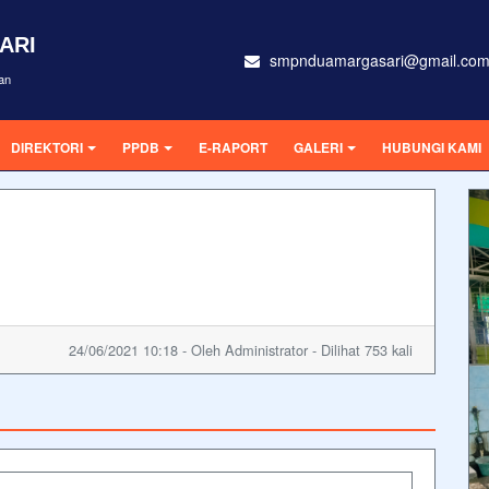
ARI
smpnduamargasari@gmail.co
an
DIREKTORI
PPDB
E-RAPORT
GALERI
HUBUNGI KAMI
24/06/2021 10:18 - Oleh Administrator - Dilihat 753 kali